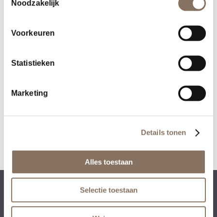
Noodzakelijk
Voorkeuren
Statistieken
Deel dit stuk
Marketing
Details tonen
Alles toestaan
Selectie toestaan
Rezidenz Development BV • Collseweg 23 • 5674
TR Nuenen