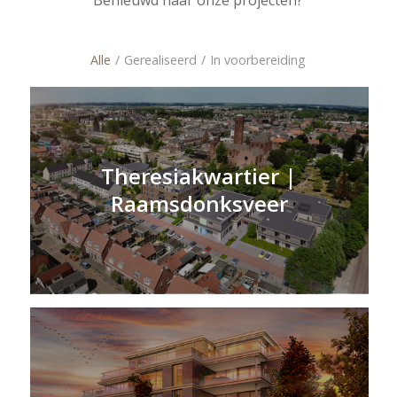
Benieuwd naar onze projecten?
Alle
/
Gerealiseerd
/
In voorbereiding
Theresiakwartier |
Raamsdonksveer