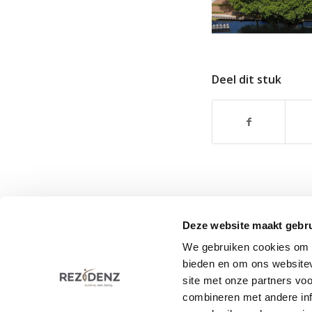
Deel dit stuk
Deze website maakt gebru
We gebruiken cookies om c
Rezidenz Development BV • Collseweg 23 • 5674 
bieden en om ons websitev
+31 (0)40 – 851 93 00
•
info@rezidenz.nl
site met onze partners vo
combineren met andere inf