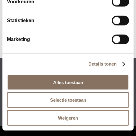
Voorkeuren
2 juli 2020
Lees meer
Statistieken
Marketing
Details tonen
Rezidenz Development BV • Collseweg 23 • 5674
TR Nuenen
Alles toestaan
+31 (0)40 – 851 93 00
•
info@rezidenz.nl
Selectie toestaan
Weigeren