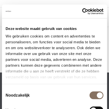
Deze website maakt gebruik van cookies
We gebruiken cookies om content en advertenties te
personaliseren, om functies voor social media te bieden
en om ons websiteverkeer te analyseren. Ook delen we
informatie over uw gebruik van onze site met onze
partners voor social media, adverteren en analyse. Deze
partners kunnen deze gegevens combineren met andere
informatie die u aan ze heeft verstrekt of die ze hebben
verzameld op basis van uw gebruik van hun services.
Rezidenz Development BV • Collseweg 23 • 5674
TR Nuenen
Toestemmingsselectie
Noodzakelijk
+31 (0)40 – 851 93 00
•
info@rezidenz.nl