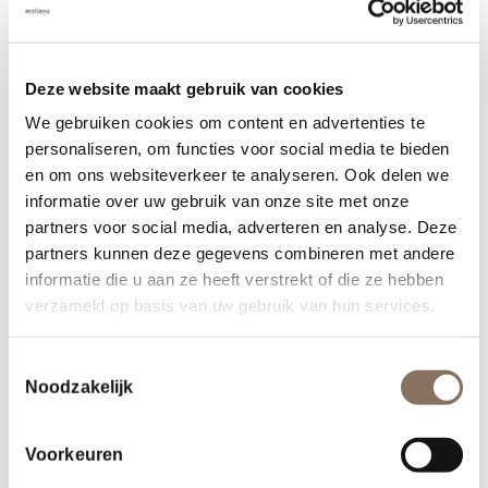
Volgende
Deze website maakt gebruik van cookies
We gebruiken cookies om content en advertenties te
personaliseren, om functies voor social media te bieden
1
2
3
4
5
en om ons websiteverkeer te analyseren. Ook delen we
informatie over uw gebruik van onze site met onze
Nieuw hoofdstuk
partners voor social media, adverteren en analyse. Deze
Tijdens de bijeenkomst konden de kopers met
partners kunnen deze gegevens combineren met andere
eigen ogen zien dat de werkzaamheden inmiddels
informatie die u aan ze heeft verstrekt of die ze hebben
in volle gang zijn: op de achtergrond werden de
verzameld op basis van uw gebruik van hun services.
eerste palen geboord. Na het officiële woord van
Johan werd de start van de bouw feestelijk
Toestemmingsselectie
gemarkeerd met het sabreren van champagne
Noodzakelijk
door de kopers. Dat ging verrassend goed! Een
mooi en symbolisch begin van een nieuw
Voorkeuren
hoofdstuk. Aansluitend werd de middag