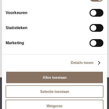
Voorkeuren
Deel dit stuk
Statistieken
Marketing
Details tonen
Alles toestaan
Rezidenz Development BV • Collseweg 23 • 5674
Selectie toestaan
TR Nuenen
+31 (0)40 – 851 93 00
•
info@rezidenz.nl
Weigeren