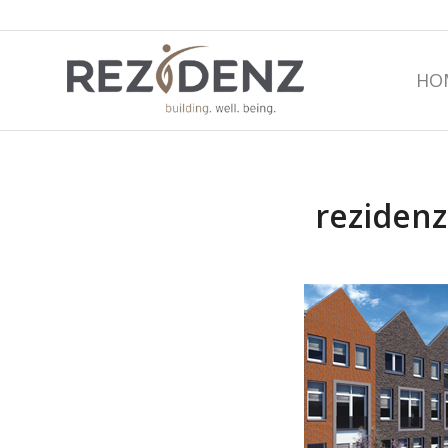
HO
reziden