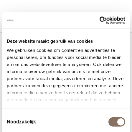
Deze website maakt gebruik van cookies
niet in een rechte, rigide lijn,
We gebruiken cookies om content en advertenties te
maar met ruimte om onderweg bij te sturen
personaliseren, om functies voor social media te bieden
en om ons websiteverkeer te analyseren. Ook delen we
informatie over uw gebruik van onze site met onze
DUURZAAMHEID
partners voor social media, adverteren en analyse. Deze
partners kunnen deze gegevens combineren met andere
Duurzaamheid gaat bij Rezidenz niet alleen om
informatie die u aan ze heeft verstrekt of die ze hebben
energieprestaties of uitstoot van CO2.
verzameld op basis van uw gebruik van hun services.
Duurzaamheid is bij ons ook geen bijzonderheid,
maar letterlijk een natuurlijk onderdeel in de
Toestemmingsselectie
conceptuele ontwikkeling van onze projecten. In
Noodzakelijk
belevingswaarde, gebruikerswaarde en in de