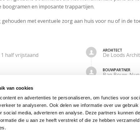
ke boogramen en imposante trappartijen.
ng gehouden met eventuele zorg aan huis voor nu of in de t
ARCHITECT
1 half vrijstaand
De Loods Archite
BOUWPARTNER
Ban Bouw, Nue
ik van cookies
REALISATIE
2017
ontent en advertenties te personaliseren, om functies voor soci
erkeer te analyseren. Ook delen we informatie over uw gebruik
or social media, adverteren en analyse. Deze partners kunnen 
ormatie die u aan ze heeft verstrekt of die ze hebben verzameld
es.