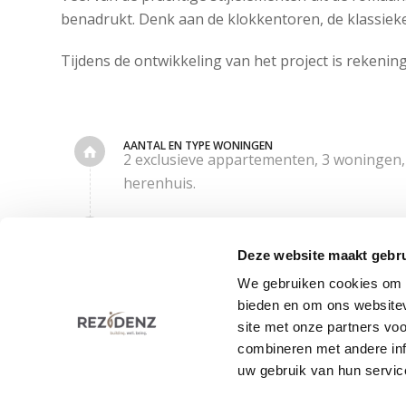
benadrukt. Denk aan de klokkentoren, de klassie
Tijdens de ontwikkeling van het project is rekeni
AANTAL EN TYPE WONINGEN
2 exclusieve appartementen, 3 woningen, 
herenhuis.
WOONOPPERVLAK
ca. 130 – 250 m²
Deze website maakt gebru
PRIJSNIVEAU
We gebruiken cookies om c
€ 390.000 – € 745.000 v.o.n.
bieden en om ons websitev
site met onze partners vo
combineren met andere inf
uw gebruik van hun servic