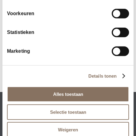
Voorkeuren
Deel dit stuk
Statistieken
Marketing
Details tonen
Alles toestaan
Rezidenz Development BV • Collseweg 23 • 5674
Selectie toestaan
TR Nuenen
+31 (0)40 – 851 93 00
•
info@rezidenz.nl
Weigeren