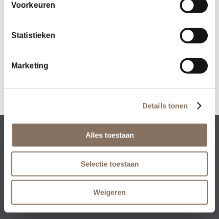
Voorkeuren
Deel dit stuk
Statistieken
Marketing
Details tonen
Alles toestaan
Rezidenz Development BV • Collseweg 23 • 5674
TR Nuenen
+31 (0)40 – 851 93 00
•
info@rezidenz.nl
Selectie toestaan
Weigeren