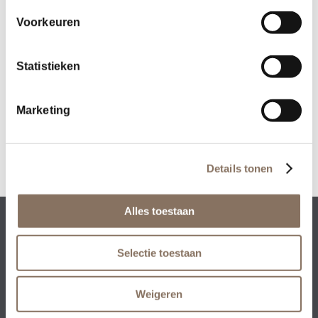
Voorkeuren
Deel dit stuk
Statistieken
Marketing
Details tonen
Alles toestaan
Rezidenz Development BV • Collseweg 23 • 5674
TR Nuenen
Selectie toestaan
+31 (0)40 – 851 93 00
•
info@rezidenz.nl
Weigeren