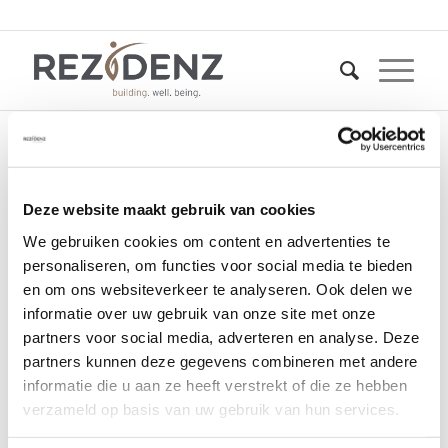
Start bouw moment
Deze website maakt gebruik van cookies
waddinxveen met
We gebruiken cookies om content en advertenties te
personaliseren, om functies voor social media te bieden
toekomstige bewoners
en om ons websiteverkeer te analyseren. Ook delen we
– fb
informatie over uw gebruik van onze site met onze
partners voor social media, adverteren en analyse. Deze
partners kunnen deze gegevens combineren met andere
15 juni 2021
informatie die u aan ze heeft verstrekt of die ze hebben
verzameld op basis van uw gebruik van hun services.