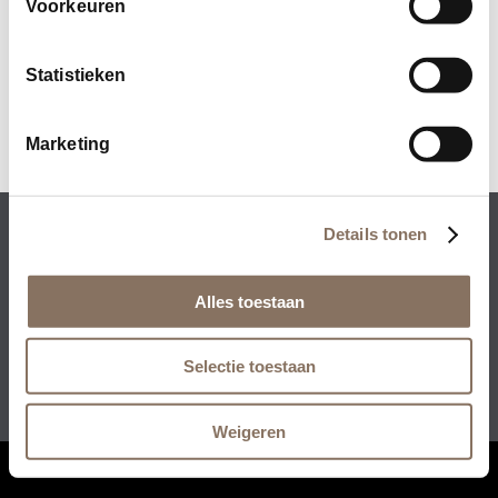
Voorkeuren
Statistieken
Den Hoppenhof | Geldrop
Marketing
Details tonen
Rezidenz Development BV • Collseweg 23 • 5674
TR Nuenen
+31 (0)40 – 851 93 00
•
info@rezidenz.nl
Alles toestaan
Selectie toestaan
Weigeren