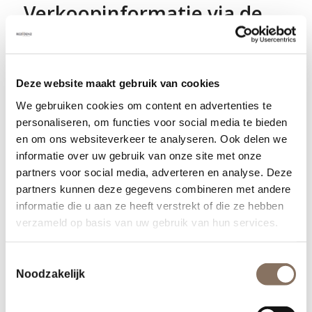
Verkoopinformatie via de
website van Oranjekade te
downloaden
De verkoopinformatie van alle woningtype in de
Deze website maakt gebruik van cookies
drie woongebouwen is online te bekijken en te
We gebruiken cookies om content en advertenties te
downloaden via de
website
van Oranjekade. Hier
personaliseren, om functies voor social media te bieden
zijn de verkoopprijzen (v.o.n.), de
en om ons websiteverkeer te analyseren. Ook delen we
verkoopbrochures en de sfeerplattegronden te
informatie over uw gebruik van onze site met onze
vinden. Op basis van deze gedetailleerde
partners voor social media, adverteren en analyse. Deze
informatie kunnen toekomstige bewoners van
partners kunnen deze gegevens combineren met andere
informatie die u aan ze heeft verstrekt of die ze hebben
Oranjekade er achter komen wat hun favoriete
verzameld op basis van uw gebruik van hun services.
woning is. In het maken van de juiste keuze
kunnen zij worden bijgestaan door de
Toestemmingsselectie
nieuwbouwspecialisten van
vb&t nieuwbouw
Noodzakelijk
makelaars
en
Van Santvoort Makelaars
. Deze
makelaars staan voor alle geïnteresseerden klaar