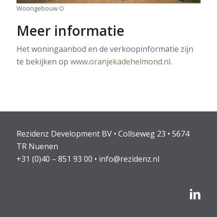
Woongebouw O
Meer informatie
Het woningaanbod en de verkoopinformatie zijn
te bekijken op
www.oranjekadehelmond.nl
.
Rezidenz Development BV • Collseweg 23 • 5674
TR Nuenen
+31 (0)40 – 851 93 00
•
info@rezidenz.nl