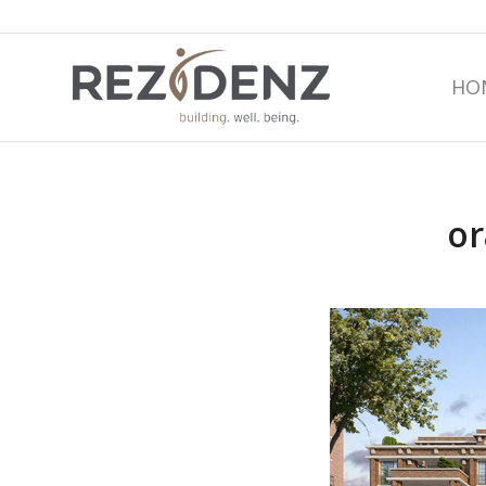
HO
or