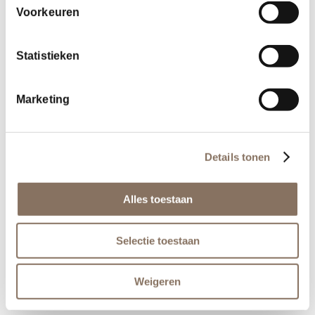
Voorkeuren
Symbolische start sloop
Statistieken
Oranjekade Helmond
Marketing
25 juni 2021
Details tonen
Een mijlpaal voor
Oranjekade:
Alles toestaan
bestemmingsplan
Selectie toestaan
vastgesteld!
Weigeren
19 april 2021