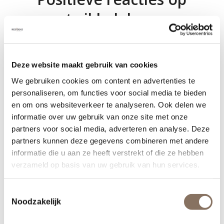
ontwikkelplannen
winkelcentrum de Els
23 november 2021
Deze website maakt gebruik van cookies
We gebruiken cookies om content en advertenties te
personaliseren, om functies voor social media te bieden
Kopers en
en om ons websiteverkeer te analyseren. Ook delen we
informatie over uw gebruik van onze site met onze
projectbetrokkenen
partners voor social media, adverteren en analyse. Deze
partners kunnen deze gegevens combineren met andere
Oranjekade vieren
informatie die u aan ze heeft verstrekt of die ze hebben
gezamenlijk start van de
verzameld op basis van uw gebruik van hun services.
bouw!
Toestemmingsselectie
Noodzakelijk
20 oktober 2021