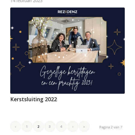
14 februari 2023
Kerstsluiting 2022
‹
1
2
3
4
›
»
Pagina 2 van 7