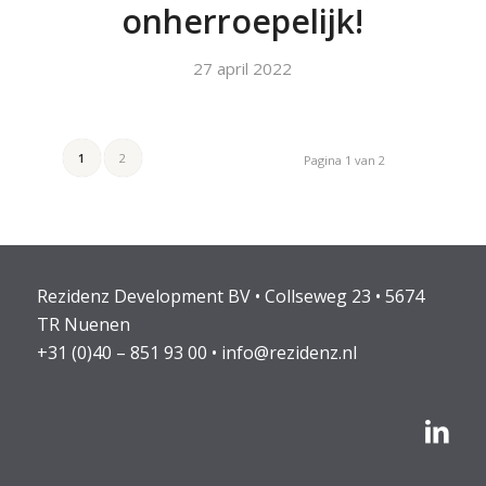
onherroepelijk!
27 april 2022
1
2
Pagina 1 van 2
Rezidenz Development BV • Collseweg 23 • 5674
TR Nuenen
+31 (0)40 – 851 93 00
•
info@rezidenz.nl