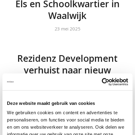
Els en Schoolkwartier in
Waalwijk
23 mei 2025
Rezidenz Development
verhuist naar nieuw
kantoor
20 maart 2025
Deze website maakt gebruik van cookies
We gebruiken cookies om content en advertenties te
personaliseren, om functies voor social media te bieden
Laatste start bouw event
en om ons websiteverkeer te analyseren. Ook delen we
informatie over uw gebruik van onze site met onze