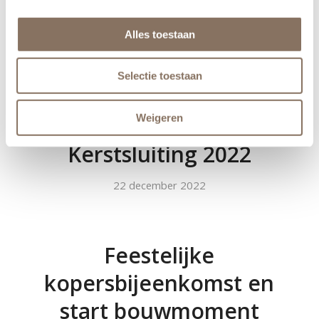
appartementen
Alles toestaan
Theresiakwartier gevierd
Selectie toestaan
14 februari 2023
Weigeren
Kerstsluiting 2022
22 december 2022
Feestelijke
kopersbijeenkomst en
start bouwmoment