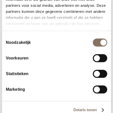
met kopers in het
partners voor social media, adverteren en analyse. Deze
Theresiakwartier
partners kunnen deze gegevens combineren met andere
informatie die u aan ze heeft verstrekt of die ze hebben
geslaagd!
verzameld op basis van uw gebruik van hun services.
22 februari 2024
Toestemmingsselectie
Noodzakelijk
Bestemmingsplan
Voorkeuren
‘Kapperdoes, herziening 1’
ter inzage
Statistieken
22 juni 2023
Marketing
Start bouw 27
Details tonen